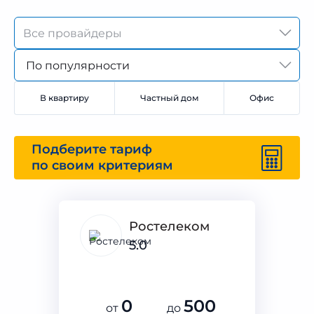
По популярности
В квартиру
Частный дом
Офис
Подберите тариф
по своим критериям
Ростелеком
5.0
0
500
от
до