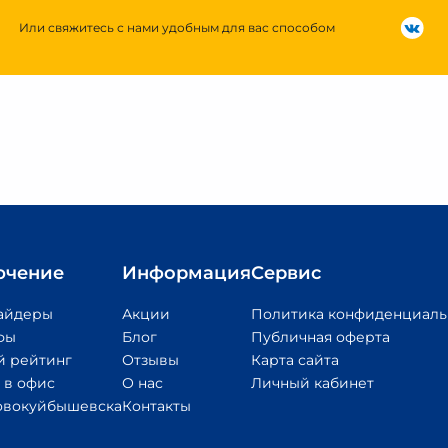
Или свяжитесь с нами удобным для вас способом
ючение
Информация
Сервис
айдеры
Акции
Политика конфиденциаль
фы
Блог
Публичная оферта
 рейтинг
Отзывы
Карта сайта
 в офис
О нас
Личный кабинет
овокуйбышевска
Контакты