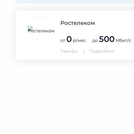
Ростелеком
0
500
от
р/мес до
Мбит/с
Тарифы
Подробнее