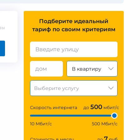
Подберите идеальный
вы
тариф по своим критериям
В квартиру
500
Скорость интернета
до
мбит/с
10 Мбит/с
500 Мбит/с
7
Стоимость в месяц
до
руб