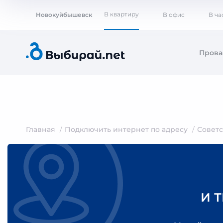
В квартиру
Новокуйбышевск
В офис
В ча
Пров
Главная
Подключить интернет по адресу
Советс
И 