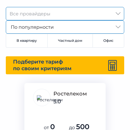
По популярности
В квартиру
Частный дом
Офис
Подберите тариф
по своим критериям
Ростелеком
5.0
0
500
от
до