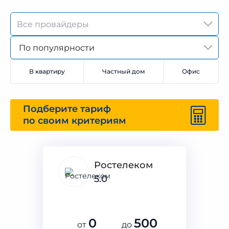
По популярности
В квартиру
Частный дом
Офис
Подберите тариф
по своим критериям
Ростелеком
5.0
0
500
от
до