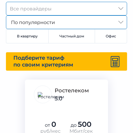
По популярности
В квартиру
Частный дом
Офис
Подберите тариф
по своим критериям
Ростелеком
5.0
0
500
от
до
руб/мес
Мбит/сек