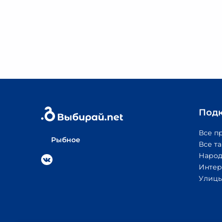
Под
Все п
Рыбное
Все т
Народ
Интер
Улицы