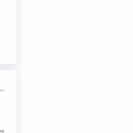
и
ен
но