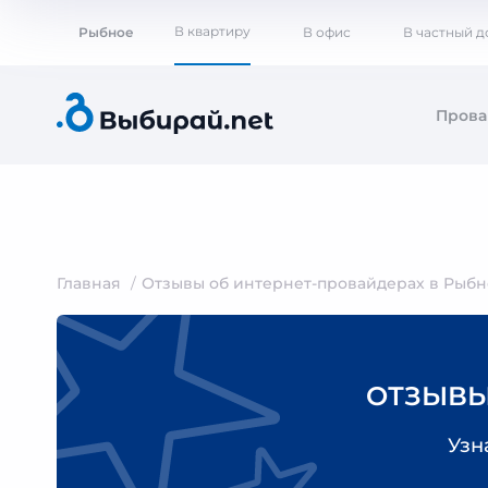
В квартиру
Рыбное
В офис
В частный 
Пров
Главная
Отзывы об интернет-провайдерах в Рыб
ОТЗЫВЫ
Узн