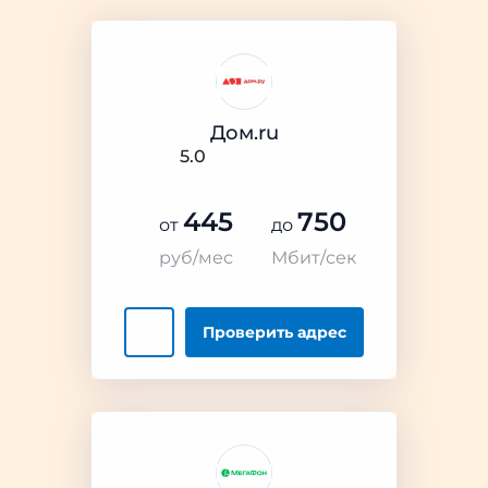
Дом.ru
5.0
445
750
от
до
руб/мес
Мбит/сек
Проверить
адрес