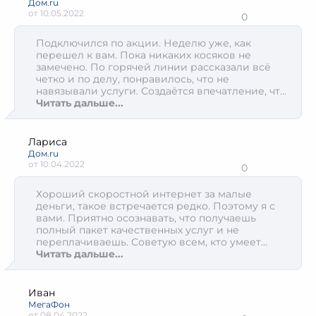
Дом.ru
от
10.05.2022
0
Подключился по акции. Неделю уже, как
перешел к вам. Пока никаких косяков не
замечено. По горячей линии рассказали всё
четко и по делу, понравилось, что не
навязывали услуги. Создаётся впечатление, что
вам действительно важно подобрать нужный
Читать дальше...
тариф для человека, чем то, что выгодно
компании.
Лариса
Дом.ru
от
10.04.2022
0
Хороший скоростной интернет за малые
деньги, такое встречается редко. Поэтому я с
вами. Приятно осознавать, что получаешь
полный пакет качественных услуг и не
переплачиваешь. Советую всем, кто умеет
считать свои деньги
Читать дальше...
Иван
МегаФон
от
08.04.2022