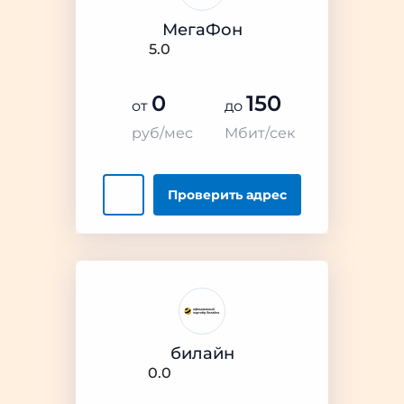
МегаФон
5.0
0
150
от
до
руб/мес
Мбит/сек
Проверить
адрес
билайн
0.0