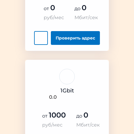
0
0
от
до
руб/мес
Мбит/сек
Проверить
адрес
1Gbit
0.0
1000
0
от
до
руб/мес
Мбит/сек