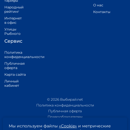
тарифы
О нас
Народный
рейтинг
Контакты
Интернет
в офис
Улицы
Рыбного
Сервис
Политика
конфиденциальности
Публичная
оферта
Карта сайта
Личный
кабинет
© 2026 Выбирай.net
Политика конфиденциальности
Публичная оферта
Правообладателям
Политика обработки персональных данных
Мы используем файлы
«Cookie»
и метрические
Приложение 1