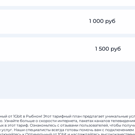
1 000 руб
1 500 руб
ый от 1Gbit в Рыбном! Этот тарифный план предлагает уникальные ус
. Узнайте больше о скорости интернета, пакетах каналов телевидения
 в этот тариф. Ознакомьтесь с отзывами пользователей, чтобы получ
е услуг. Наши специалисты всегда готовы помочь вам с подключением
дключайтесь к Оптимальный от 1Gbit и наслаждайтесь высококачестве