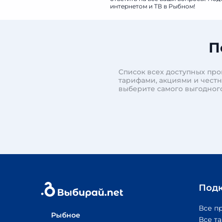
интернетом и ТВ в Рыбном!
П
Список всех доступных пр
тарифами, акциями и чест
выберите самого выгодног
Под
Все п
Рыбное
Все т