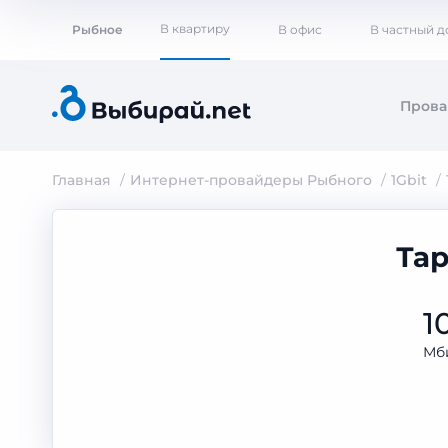
В квартиру
Рыбное
В офис
В частный 
Пров
Главная
Интернет-провайдеры Рыбного
1Gbit
Тар
1
Мб