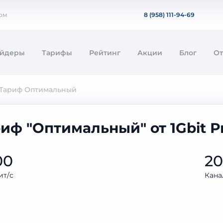
дом
8 (958) 111-94-69
айдеры
Тарифы
Рейтинг
Акции
Блог
О
Тариф Оптимальный
иф "Оптимальный" от 1Gbit 
00
2
ит/с
Кана