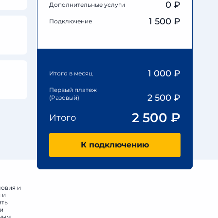
0
₽
Дополнительные услуги
1 500 ₽
Подключение
1 000
₽
Итого в месяц
Первый платеж
2 500
₽
(Разовый)
2 500
₽
Итого
К подключению
ловия и
 и
ить
 и
нным