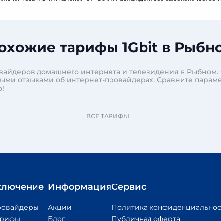
охожие тарифы 1Gbit в Рыбн
овайдеров домашнего интернета и телевидения в Рыбном.
ными отзывами об интернет-провайдерах. Сравните парам
о!
ВСЕ ТАРИФЫ
ключение
Информация
Сервис
ровайдеры
Акции
Политика конфиденциальнос
арифы
Блог
Публичная оферта