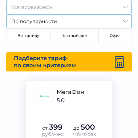
По популярности
В квартиру
Частный дом
Офис
Подберите тариф
по своим критериям
МегаФон
5.0
399
500
от
до
руб/мес
Мбит/сек