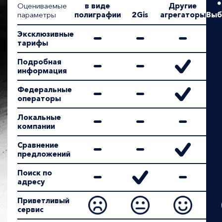
Оцениваемые
в виде
Другие
параметры
полиграфии
2Gis
агрегаторы
Выб
Эксклюзивные
тарифы
Подробная
информация
Федеральные
операторы
Локальные
компании
Сравнение
предложений
Поиск по
адресу
Приветливый
сервис