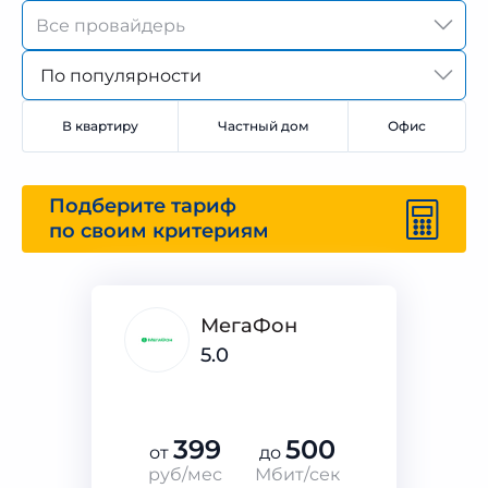
По популярности
В квартиру
Частный дом
Офис
Подберите тариф
по своим критериям
МегаФон
5.0
399
500
от
до
руб/мес
Мбит/сек