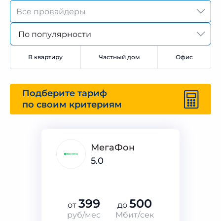
По популярности
В квартиру
Частный дом
Офис
Подберите тариф
по своим критериям
МегаФон
5.0
399
500
от
до
руб/мес
Мбит/сек