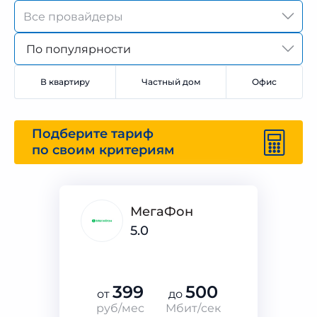
По популярности
В квартиру
Частный дом
Офис
Подберите тариф
по своим критериям
МегаФон
5.0
399
500
от
до
руб/мес
Мбит/сек