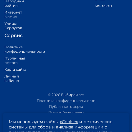
Народный
рейтинг
Контакты
Интернет
в офис
Улицы
Серпухов
Сервис
Политика
конфиденциальности
Публичная
оферта
Карта сайта
Личный
кабинет
© 2026 Выбирай.net
Политика конфиденциальности
Публичная оферта
Правообладателям
Политика обработки персональных данных
Мы используем файлы
«Cookie»
и метрические
Приложение 1
системы для сбора и анализа информации о
Приложение 2