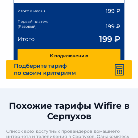
199
₽
Итого в месяц
Первый платеж
199
₽
(Разовый)
199
₽
Итого
К подключению
Подберите тариф
по своим критериям
Похожие тарифы Wifire в
Серпухов
Список всех доступных провайдеров домашнего
интернета и телевидения в Серпухов. Ознакомьтесь