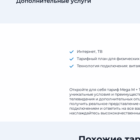
Дополнительные услуги
Интернет, ТВ
Тарифный план для физических
Технология подключения: витая
Списание АП: раз в месяц
Откройте для себя тариф Mega M + 
уникальные условия и преимущества
телевидения и дополнительных опци
получить реальное представление о
подключением и ответить на все ва
наслаждайтесь высококачественным
Похожие тар