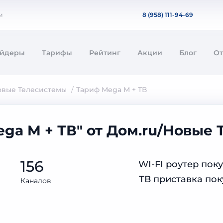
м
8 (958) 111-94-69
айдеры
Тарифы
Рейтинг
Акции
Блог
О
овые Телеcистемы
Тариф Mega M + ТВ
ga M + ТВ" от Дом.ru/Новые
156
WI-FI роутер пок
ТВ приставка пок
Каналов