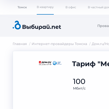
В квартиру
Томск
В офис
В частный до
Пров
Главная
Интернет-провайдеры Томска
Дом.ru/Н
Тариф "Me
100
Мбит/с