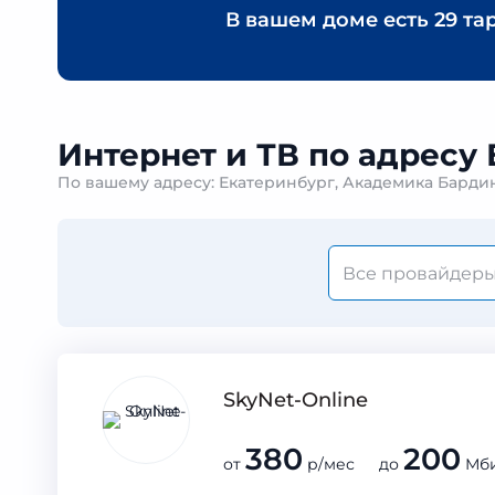
В вашем доме есть
29 та
Интернет и ТВ по адресу
По вашему адресу: Екатеринбург, Академика Барди
SkyNet-Online
380
200
от
р/мес до
Мби