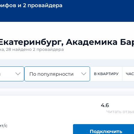
рифов
и
2 провайдера
 Екатеринбург, Академика Ба
на, 28 найдено
2 провайдера
По популярности
В КВАРТИРУ
ЧА
4.6
Читать
отзы
т/с
Подключить