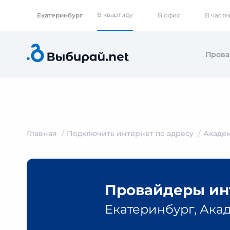
В квартиру
Екатеринбург
В офис
В част
Пров
Главная
Подключить интернет по адресу
Акаде
Провайдеры инт
Екатеринбург, Ака