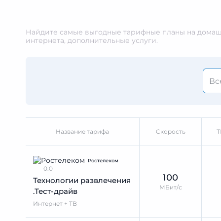
Найдите самые выгодные тарифные планы на домашн
интернета, дополнительные услуги.
Название тарифа
Скорость
Т
Ростелеком
0.0
100
Технологии развлечения
МБит/с
.Тест-драйв
Интернет + ТВ