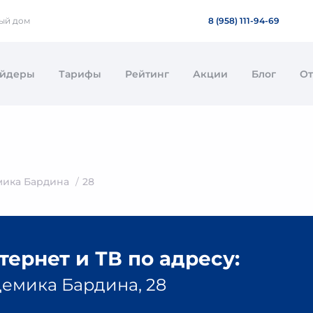
ный дом
8 (958) 111-94-69
айдеры
Тарифы
Рейтинг
Акции
Блог
О
мика Бардина
28
ернет и ТВ по адресу:
демика Бардина, 28