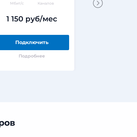
Мбит/с
Каналов
Мбит/с
ГБ
1 150 руб/мес
0 руб
Подключить
Подклю
Подробнее
Подроб
ров