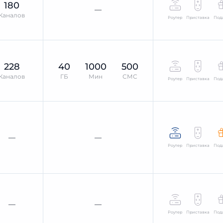
180
—
Каналов
Роутер
Приставка
Под
228
40
1000
500
Каналов
ГБ
Мин
СМС
Роутер
Приставка
Под
—
—
Роутер
Приставка
Под
—
—
Роутер
Приставка
Под