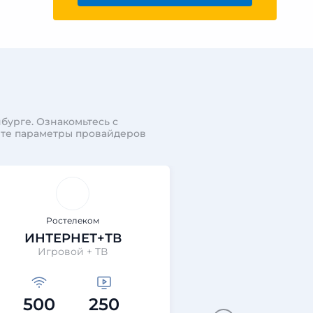
бурге. Ознакомьтесь с
ите параметры провайдеров
Ростелеком
Ростеле
ИНТЕРНЕТ+ТВ
ИНТЕРНЕТ+
Игровой + ТВ
Технологии выгод
500
250
200
40