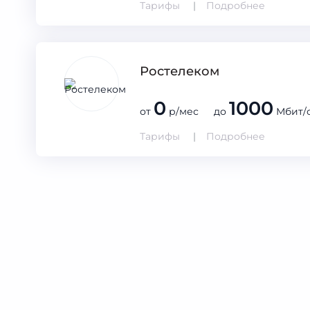
Тарифы
Подробнее
Ростелеком
0
1000
от
р/мес до
Мбит/
Тарифы
Подробнее