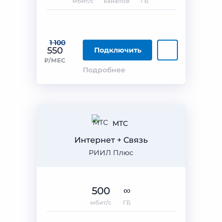
мбит/с
каналов
ГБ
1 100
550
Подключить
₽/МЕС
Подробнее
МТС
Интернет + Связь
РИИЛ Плюс
500
∞
мбит/с
ГБ