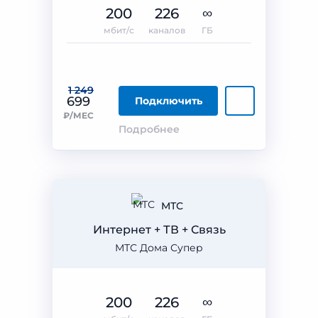
200
226
∞
мбит/с
каналов
ГБ
1 249
699
Подключить
₽/МЕС
Подробнее
МТС
Интернет + ТВ + Связь
МТС Дома Супер
200
226
∞