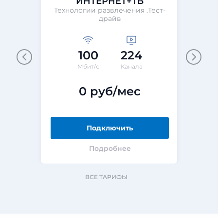
ИНТЕРНЕТ+ТВ
Технологии развлечения .Тест-
Те
драйв
100
224
М
Мбит/с
Канала
0 руб/мес
Подключить
Подробнее
ВСЕ ТАРИФЫ