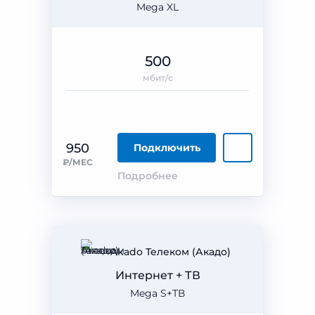
Mega XL
500
мбит/с
950
Подключить
₽/МЕС
Подробнее
Akado Телеком (Акадо)
Интернет + ТВ
Mega S+ТВ