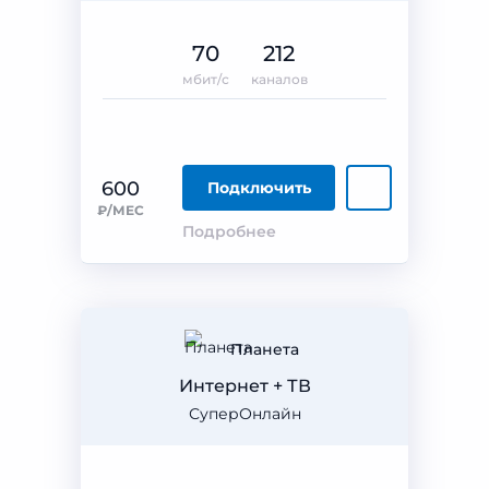
70
212
мбит/с
каналов
600
Подключить
₽/МЕС
Подробнее
Планета
Интернет + ТВ
СуперОнлайн