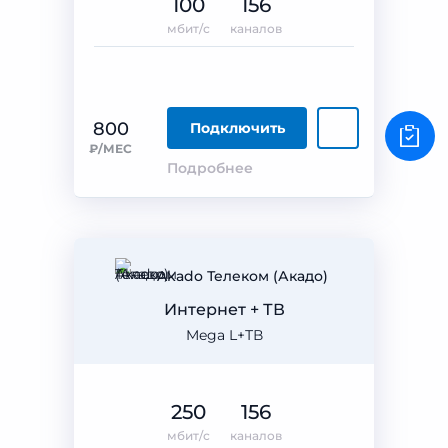
100
156
мбит/с
каналов
800
Подключить
₽/МЕС
Подробнее
Akado Телеком (Акадо)
Интернет + ТВ
Mega L+ТВ
250
156
мбит/с
каналов