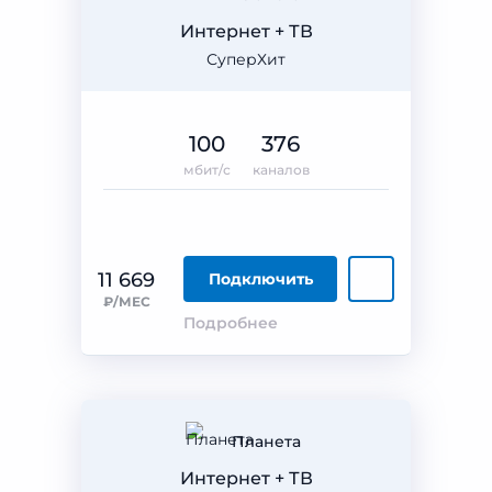
Интернет + ТВ
СуперХит
100
376
мбит/с
каналов
11 669
Подключить
₽/МЕС
Подробнее
Планета
Интернет + ТВ