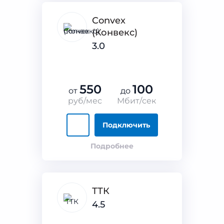
Convex
(Конвекс)
3.0
550
100
от
до
руб/мес
Мбит/сек
Подключить
Подробнее
ТТК
4.5