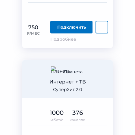
750
Подключить
₽/МЕС
Подробнее
Планета
Интернет + ТВ
СуперХит 2.0
1000
376
мбит/с
каналов