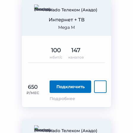
Akado Телеком (Акадо)
Интернет + ТВ
Mega M
100
147
мбит/с
каналов
650
Подключить
₽/МЕС
Подробнее
Akado Телеком (Акадо)