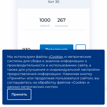
Хит 30
1000
267
мбит/с
каналов
930
Подключить
₽/МЕС
Мы используем файлы
«Cookie»
и метрические
Подробнее
системы для сбора и анализа информации о
производительности и использовании сайта, а
также для улучшения и индивидуальной настройки
предоставления информации. Нажимая кнопку
«Принять» или продолжая пользоваться сайтом, вы
соглашаетесь на обработку файлов «Cookie» и
Планета
данных метрических систем.
Интернет + ТВ
Принять
Хит 48
Помощь
Подключить
Найти тариф