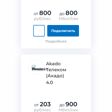
800
800
от
до
руб/мес
Мбит/сек
Подключить
Подробнее
Akado
Телеком
(Акадо)
4.0
203
900
от
до
руб/мес
Мбит/сек