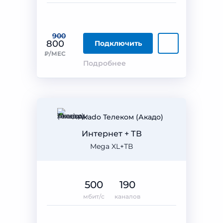
900
800
Подключить
₽/МЕС
Подробнее
Akado Телеком (Акадо)
Интернет + ТВ
Mega XL+ТВ
500
190
мбит/с
каналов