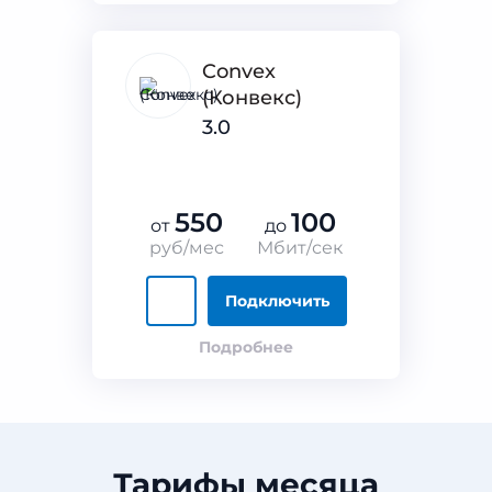
Convex
(Конвекс)
3.0
550
100
от
до
руб/мес
Мбит/сек
Подключить
Подробнее
Тарифы месяца