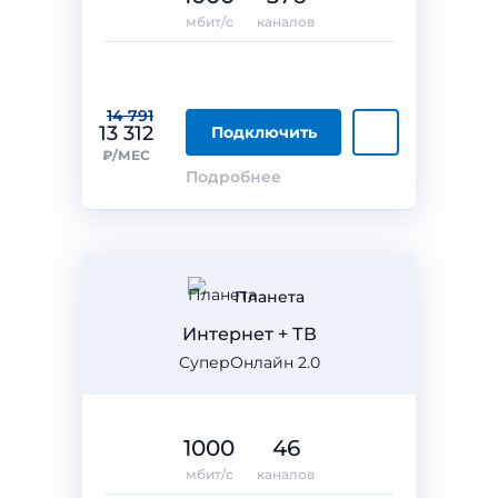
мбит/с
каналов
14 791
13 312
Подключить
₽/МЕС
Подробнее
Планета
Интернет + ТВ
СуперОнлайн 2.0
1000
46
мбит/с
каналов