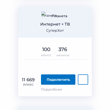
Планета
Интернет + ТВ
СуперХит
100
376
мбит/с
каналов
11 669
Подключить
₽/МЕС
Подробнее