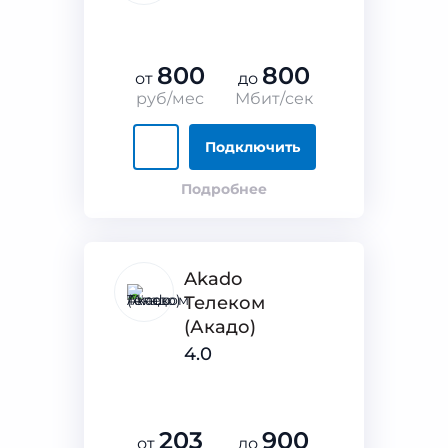
800
800
от
до
руб/мес
Мбит/сек
Подключить
Подробнее
Akado
Телеком
(Акадо)
4.0
203
900
от
до