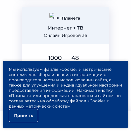
Планета
Интернет + ТВ
Онлайн Игровой 36
1000
48
мбит/с
каналов
Мы используем файлы
«Cookie»
и метрические
системы для сбора и анализа информации о
производительности и использовании сайта, а
также для улучшения и индивидуальной настройки
предоставления информации. Нажимая кнопку
1 095
Подключить
«Принять» или продолжая пользоваться сайтом, вы
₽/МЕС
соглашаетесь на обработку файлов «Cookie» и
Подробнее
данных метрических систем.
Принять
Помощь
Подключить
Найти тариф