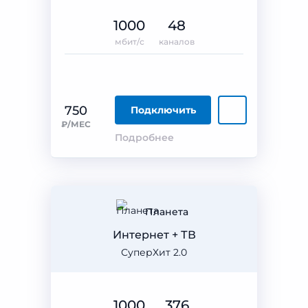
1000
48
мбит/с
каналов
750
Подключить
₽/МЕС
Подробнее
Планета
Интернет + ТВ
СуперХит 2.0
1000
376