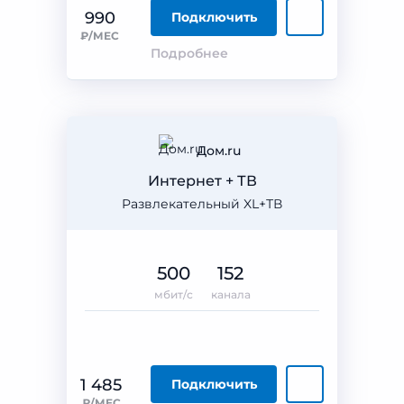
990
Подключить
₽/МЕС
Подробнее
Дом.ru
Интернет + ТВ
Развлекательный XL+ТВ
500
152
мбит/с
канала
1 485
Подключить
₽/МЕС