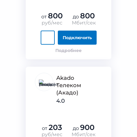
800
800
от
до
руб/мес
Мбит/сек
Подключить
Подробнее
Akado
Телеком
(Акадо)
4.0
203
900
от
до
руб/мес
Мбит/сек