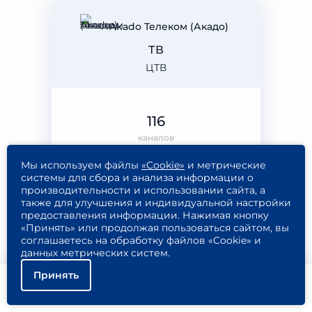
Akado Телеком (Акадо)
ТВ
ЦТВ
116
каналов
Мы используем файлы
«Cookie»
и метрические
системы для сбора и анализа информации о
производительности и использовании сайта, а
также для улучшения и индивидуальной настройки
285
Подключить
предоставления информации. Нажимая кнопку
₽/МЕС
«Принять» или продолжая пользоваться сайтом, вы
Подробнее
соглашаетесь на обработку файлов «Cookie» и
данных метрических систем.
Принять
Помощь
Подключить
Найти тариф
Akado Телеком (Акадо)