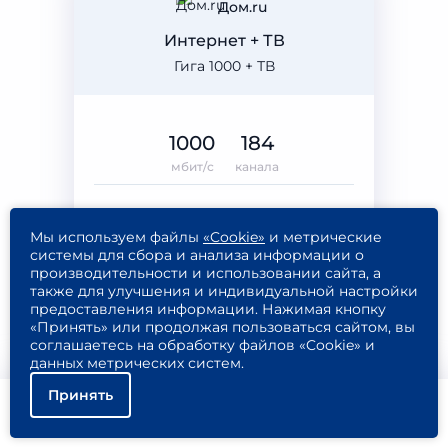
Дом.ru
Интернет + ТВ
Гига 1000 + ТВ
1000
184
мбит/с
канала
Мы используем файлы
«Cookie»
и метрические
1 750
системы для сбора и анализа информации о
900
Подключить
производительности и использовании сайта, а
₽/МЕС
также для улучшения и индивидуальной настройки
Подробнее
предоставления информации. Нажимая кнопку
«Принять» или продолжая пользоваться сайтом, вы
соглашаетесь на обработку файлов «Cookie» и
данных метрических систем.
Принять
Convex (Конвекс)
Помощь
Подключить
Найти тариф
Интернет