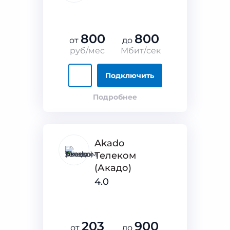
800
800
от
до
руб/мес
Мбит/сек
Подключить
Подробнее
Akado
Телеком
(Акадо)
4.0
203
900
от
до