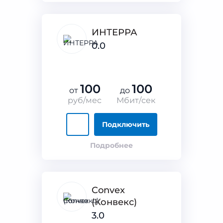
ИНТЕРРА
0.0
100
100
от
до
руб/мес
Мбит/сек
Подключить
Подробнее
Convex
(Конвекс)
3.0