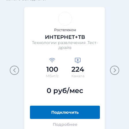
Ростелеком
ИНТЕРНЕТ+ТВ
Технологии развлечения .Тест-
Те
драйв
100
224
М
Мбит/с
Канала
0 руб/мес
Подключить
Подробнее