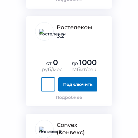
Ростелеком
3.2
0
1000
от
до
руб/мес
Мбит/сек
Подключить
Подробнее
Convex
(Конвекс)