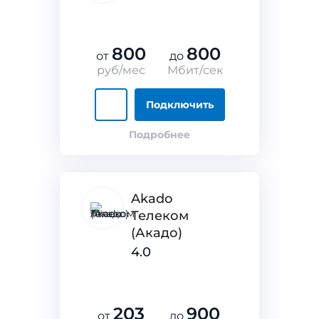
800
800
от
до
руб/мес
Мбит/сек
Подключить
Подробнее
Akado
Телеком
(Акадо)
4.0
203
900
от
до