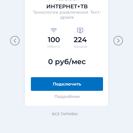
ИНТЕРНЕТ+ТВ
Технологии развлечения .Тест-
Те
драйв
100
224
М
Мбит/с
Канала
0 руб/мес
Подключить
Подробнее
ВСЕ ТАРИФЫ