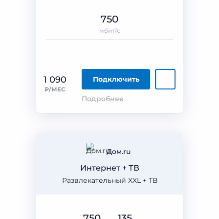
750
мбит/с
1 090
Подключить
₽/МЕС
Подробнее
Дом.ru
Интернет + ТВ
Развлекательный XXL + ТВ
750
135