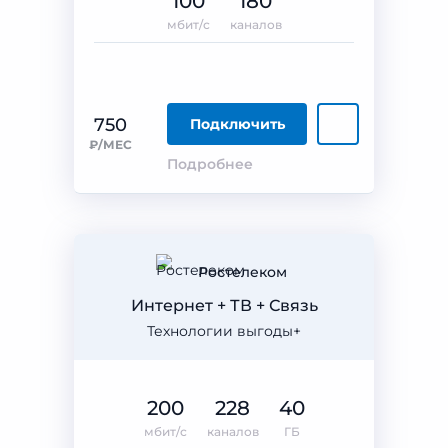
100
180
мбит/с
каналов
750
Подключить
₽/МЕС
Подробнее
Ростелеком
Интернет + ТВ + Связь
Технологии выгоды+
200
228
40
мбит/с
каналов
ГБ