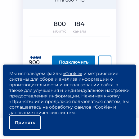
Гига 800 + ТВ
800
184
мбит/с
канала
1 350
900
Подключить
₽/МЕС
Мы используем файлы
«Cookie»
и метрические
Подробнее
системы для сбора и анализа информации о
производительности и использовании сайта, а
также для улучшения и индивидуальной настройки
предоставления информации. Нажимая кнопку
«Принять» или продолжая пользоваться сайтом, вы
соглашаетесь на обработку файлов «Cookie» и
Дом.ru
данных метрических систем.
Интернет + ТВ
Принять
Гига 1000 + ТВ
Помощь
Подключить
Найти тариф