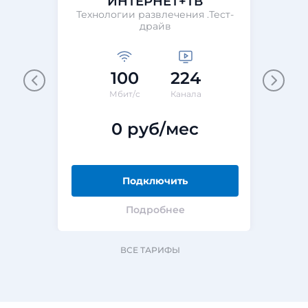
ИНТЕРНЕТ+ТВ
Технологии развлечения .Тест-
Те
драйв
100
224
М
Мбит/с
Канала
0 руб/мес
Подключить
Подробнее
ВСЕ ТАРИФЫ