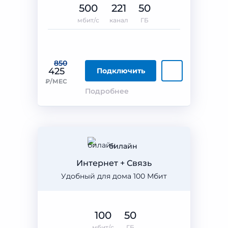
500
221
50
мбит/с
канал
ГБ
850
425
Подключить
₽/МЕС
Подробнее
билайн
Интернет + Связь
Удобный для дома 100 Мбит
100
50
мбит/с
ГБ