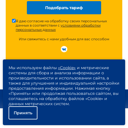
Подобрать тариф
Я даю согласие на обработку своих персональных
данных в соответствии с
условиями обработки
персональных данных
Или свяжитесь с нами удобным для вас способом
Мы используем файлы
«Cookie»
и метрические
системы для сбора и анализа информации о
производительности и использовании сайта, а
также для улучшения и индивидуальной настройки
предоставления информации. Нажимая кнопку
«Принять» или продолжая пользоваться сайтом, вы
соглашаетесь на обработку файлов «Cookie» и
данных метрических систем.
Екатеринбург
Принять
Помощь
Подключить
Найти тариф