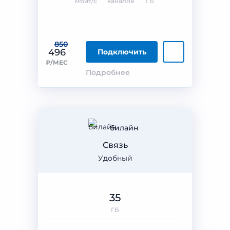
мбит/с
каналов
ГБ
850
496
Подключить
₽/МЕС
Подробнее
билайн
Связь
Удобный
35
ГБ