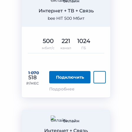
билайн
Интернет + ТВ + Связь
bee HIT 500 Мбит
500
221
1024
мбит/с
канал
ГБ
1 070
518
Подключить
₽/МЕС
Подробнее
билайн
Интернет + Связь