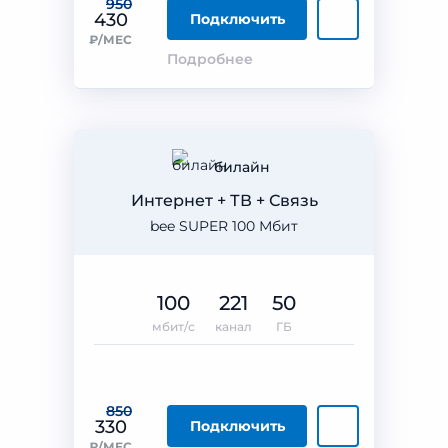
950
430
Подключить
₽/МЕС
Подробнее
билайн
Интернет + ТВ + Связь
bee SUPER 100 Мбит
100
221
50
мбит/с
канал
ГБ
850
330
Подключить
₽/МЕС