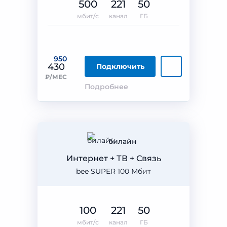
500
221
50
мбит/с
канал
ГБ
950
430
Подключить
₽/МЕС
Подробнее
билайн
Интернет + ТВ + Связь
bee SUPER 100 Мбит
100
221
50
мбит/с
канал
ГБ