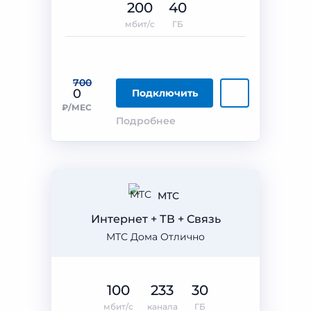
200
40
мбит/с
ГБ
700
0
Подключить
₽/МЕС
Подробнее
МТС
Интернет + ТВ + Связь
МТС Дома Отлично
100
233
30
мбит/с
канала
ГБ