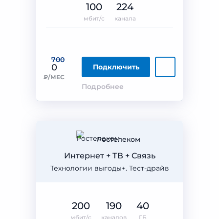
100
224
мбит/с
канала
700
0
Подключить
₽/МЕС
Подробнее
Ростелеком
Интернет + ТВ + Связь
Технологии выгоды+. Тест-драйв
200
190
40
мбит/с
каналов
ГБ