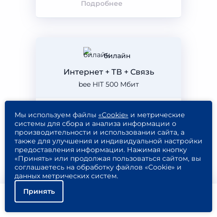
Подробнее
билайн
Интернет + ТВ + Связь
bee HIT 500 Мбит
Мы используем файлы
«Cookie»
и метрические
500
221
1024
системы для сбора и анализа информации о
производительности и использовании сайта, а
мбит/с
канал
ГБ
также для улучшения и индивидуальной настройки
предоставления информации. Нажимая кнопку
«Принять» или продолжая пользоваться сайтом, вы
соглашаетесь на обработку файлов «Cookie» и
1 070
данных метрических систем.
518
Подключить
Принять
₽/МЕС
Подробнее
Помощь
Подключить
Найти тариф