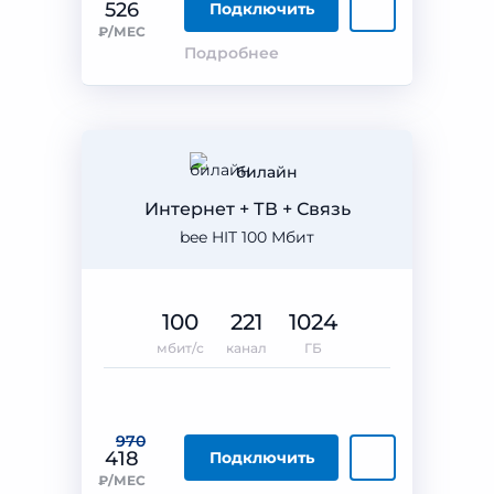
526
Подключить
₽/МЕС
Подробнее
билайн
Интернет + ТВ + Связь
bee HIT 100 Мбит
100
221
1024
мбит/с
канал
ГБ
970
418
Подключить
₽/МЕС