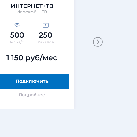
ИНТЕРНЕТ+ТВ
ИНТЕРНЕТ+
Игровой + ТВ
Технологии выгод
500
250
200
40
Мбит/с
Каналов
Мбит/с
ГБ
1 150 руб/мес
0 руб
Подключить
Подклю
Подробнее
Подроб