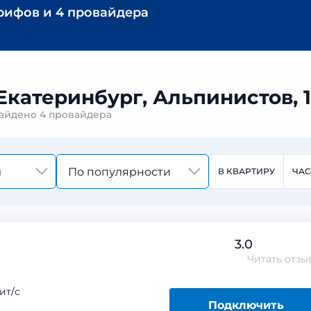
арифов
и
4 провайдера
Екатеринбург, Альпинистов, 
найдено
4 провайдера
По популярности
В КВАРТИРУ
ЧА
3.0
Читать
отзы
ит/с
Подключить