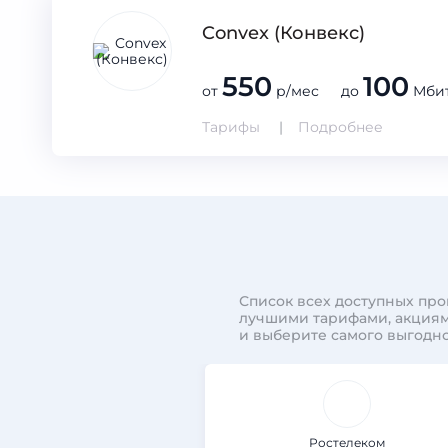
Convex (Конвекс)
550
100
от
р/мес до
Мбит
Тарифы
Подробнее
Список всех доступных про
лучшими тарифами, акциям
и выберите самого выгодно
Ростелеком