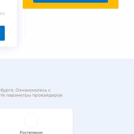
вы
бурге. Ознакомьтесь с
ите параметры провайдеров
Ростелеком
Ростеле