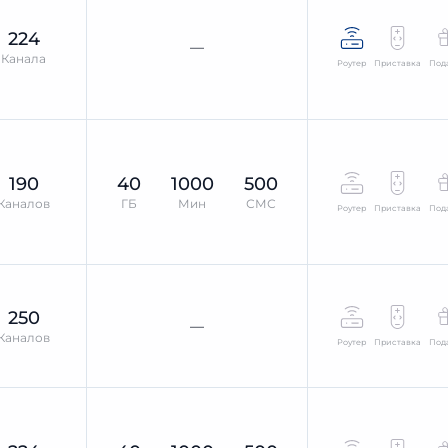
224
—
Канала
Роутер
Приставка
Под
190
40
1000
500
Каналов
ГБ
Мин
СМС
Роутер
Приставка
Под
250
—
Каналов
Роутер
Приставка
Под