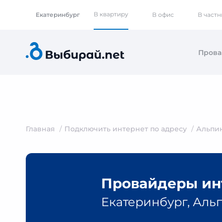
В квартиру
Екатеринбург
В офис
В част
Пров
Главная
Подключить интернет по адресу
Альпи
Провайдеры инт
Екатеринбург, Альп