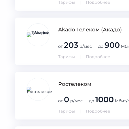
Тарифы
Подробнее
Akado Телеком (Акадо)
203
900
от
р/мес до
Мби
Тарифы
Подробнее
Ростелеком
0
1000
от
р/мес до
Мбит/
Тарифы
Подробнее