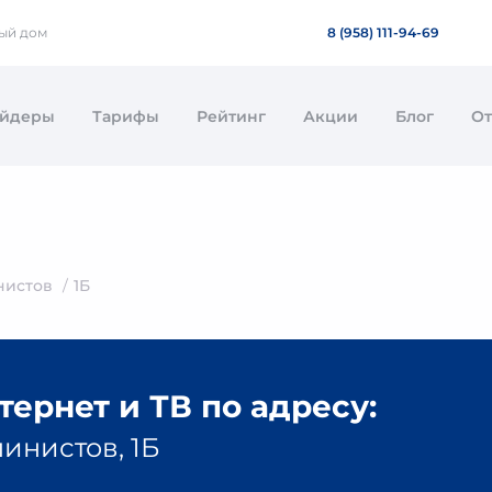
ный дом
8 (958) 111-94-69
айдеры
Тарифы
Рейтинг
Акции
Блог
О
нистов
1Б
ернет и ТВ по адресу:
инистов, 1Б