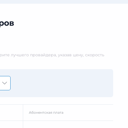
ров
ите лучшего провайдера, указав цену, скорость
Абонентская плата