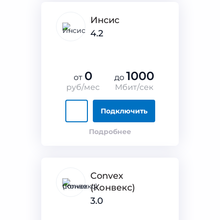
Инсис
4.2
0
1000
от
до
руб/мес
Мбит/сек
Подключить
Подробнее
Convex
(Конвекс)
3.0