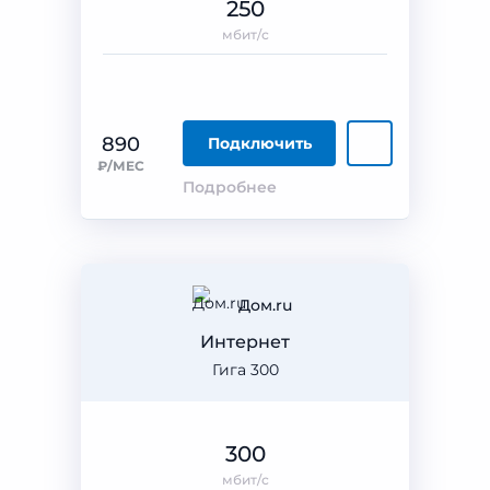
250
мбит/с
890
Подключить
₽/МЕС
Подробнее
Дом.ru
Интернет
Гига 300
300
мбит/с