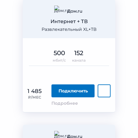
Дом.ru
Интернет + ТВ
Развлекательный XL+ТВ
500
152
мбит/с
канала
1 485
Подключить
₽/МЕС
Подробнее
Дом.ru