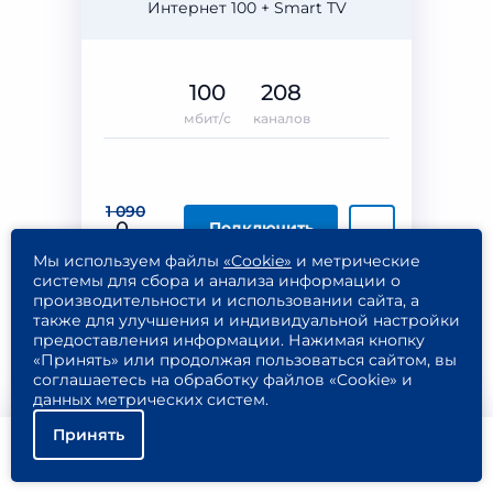
Интернет 100 + Smart TV
100
208
мбит/с
каналов
1 090
0
Подключить
₽/МЕС
Мы используем файлы
«Cookie»
и метрические
Подробнее
системы для сбора и анализа информации о
производительности и использовании сайта, а
также для улучшения и индивидуальной настройки
предоставления информации. Нажимая кнопку
«Принять» или продолжая пользоваться сайтом, вы
соглашаетесь на обработку файлов «Cookie» и
Инсис
данных метрических систем.
Интернет + ТВ
Принять
Интернет 200 + Smart TV
Помощь
Подключить
Найти тариф