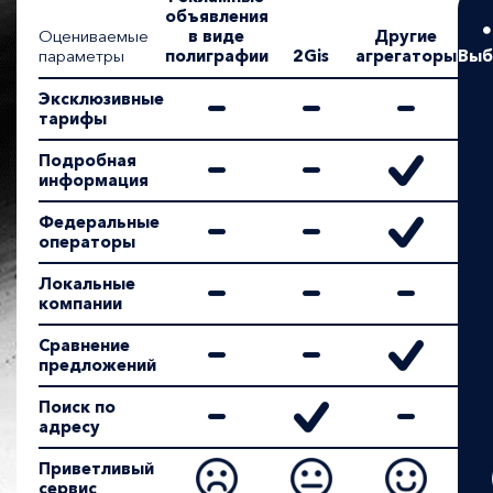
объявления
Оцениваемые
в виде
Другие
параметры
полиграфии
2Gis
агрегаторы
Выб
Эксклюзивные
тарифы
Подробная
информация
Федеральные
операторы
Локальные
компании
Сравнение
предложений
Поиск по
адресу
Приветливый
сервис