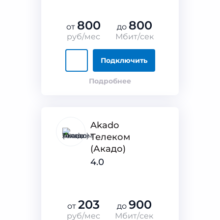
800
800
от
до
руб/мес
Мбит/сек
Подключить
Подробнее
Akado
Телеком
(Акадо)
4.0
203
900
от
до
руб/мес
Мбит/сек