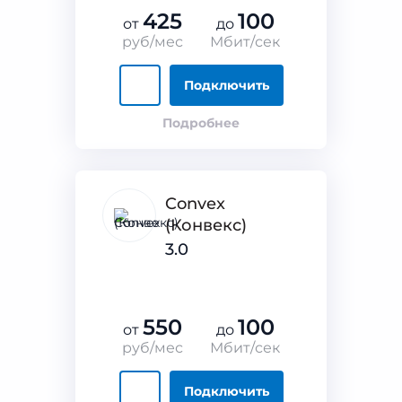
425
100
от
до
руб/мес
Мбит/сек
Подключить
Подробнее
Convex
(Конвекс)
3.0
550
100
от
до
руб/мес
Мбит/сек
Подключить