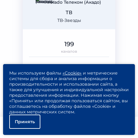
Akado Телеком (Акадо)
ТВ
ТВ-Звезды
199
каналов
Мы используем файлы
«Cookie»
и метрические
системы для сбора и анализа информации о
600
Подключить
производительности и использовании сайта, а
₽/МЕС
также для улучшения и индивидуальной настройки
Подробнее
предоставления информации. Нажимая кнопку
«Принять» или продолжая пользоваться сайтом, вы
соглашаетесь на обработку файлов «Cookie» и
данных метрических систем.
Принять
Ростелеком
Помощь
Подключить
Найти тариф
Интернет