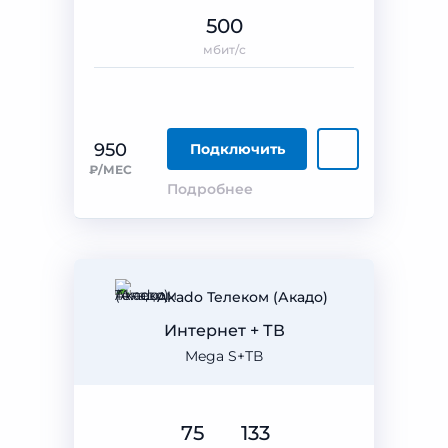
500
мбит/с
950
Подключить
₽/МЕС
Подробнее
Akado Телеком (Акадо)
Интернет + ТВ
Mega S+ТВ
75
133