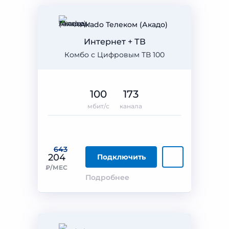
Akado Телеком (Акадо)
Интернет + ТВ
Комбо с Цифровым ТВ 100
100
173
мбит/с
канала
643
204
Подключить
₽/МЕС
Подробнее