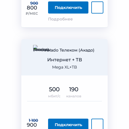
900
800
Подключить
₽/МЕС
Подробнее
Akado Телеком (Акадо)
Интернет + ТВ
Mega XL+ТВ
500
190
мбит/с
каналов
1 100
900
Подключить