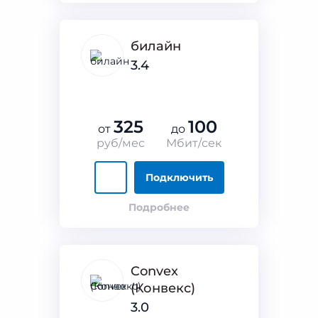
билайн
3.4
325
100
от
до
руб/мес
Мбит/сек
Подключить
Подробнее
Convex
(Конвекс)
3.0