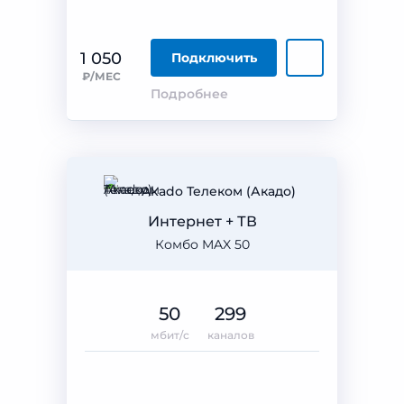
1 050
Подключить
₽/МЕС
Подробнее
Akado Телеком (Акадо)
Интернет + ТВ
Комбо MAX 50
50
299
мбит/с
каналов