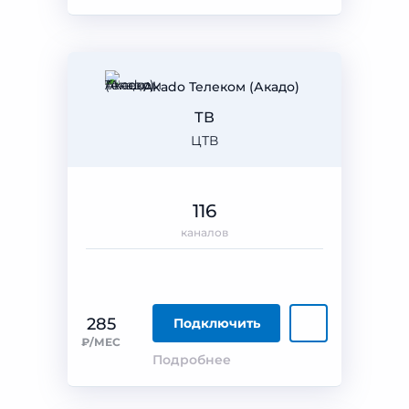
Akado Телеком (Акадо)
ТВ
ЦТВ
116
каналов
285
Подключить
₽/МЕС
Подробнее