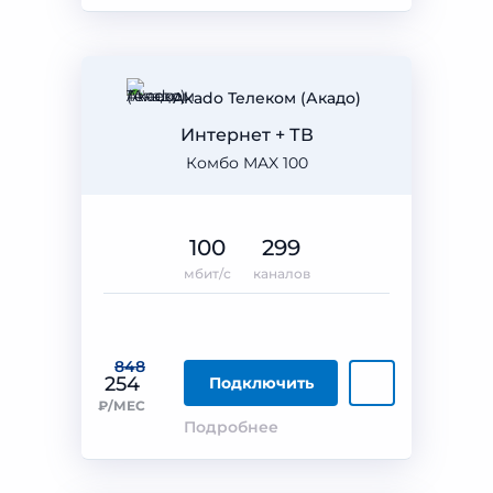
Akado Телеком (Акадо)
Интернет + ТВ
Комбо MAX 100
100
299
мбит/с
каналов
848
254
Подключить
₽/МЕС
Подробнее