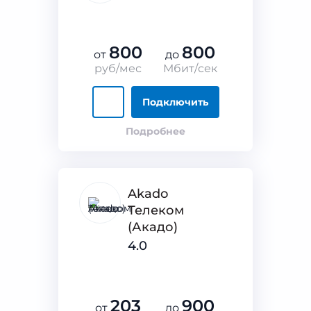
800
800
от
до
руб/мес
Мбит/сек
Подключить
Подробнее
Akado
Телеком
(Акадо)
4.0
203
900
от
до