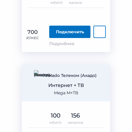
мбит/с
канала
700
Подключить
₽/МЕС
Подробнее
Akado Телеком (Акадо)
Интернет + ТВ
Mega M+ТВ
100
156
мбит/с
каналов