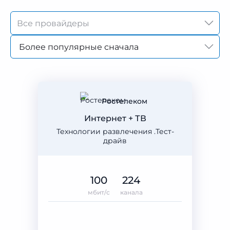
Более популярные сначала
Ростелеком
Интернет + ТВ
Технологии развлечения .Тест-
драйв
100
224
мбит/с
канала