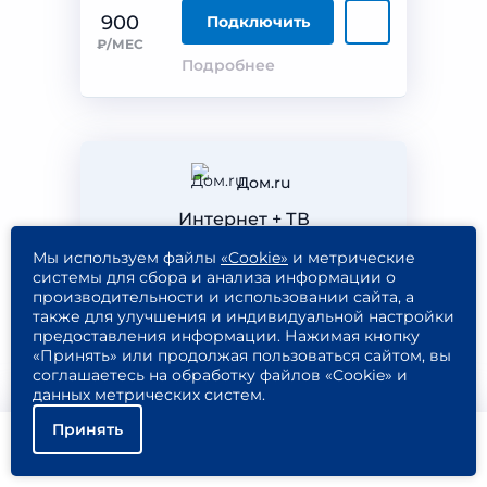
900
Подключить
₽/МЕС
Подробнее
Дом.ru
Интернет + ТВ
Гига 500 + ТВ
Мы используем файлы
«Cookie»
и метрические
системы для сбора и анализа информации о
производительности и использовании сайта, а
также для улучшения и индивидуальной настройки
500
184
предоставления информации. Нажимая кнопку
«Принять» или продолжая пользоваться сайтом, вы
мбит/с
канала
соглашаетесь на обработку файлов «Cookie» и
данных метрических систем.
Принять
1 100
900
Подключить
Помощь
Подключить
Найти тариф
₽/МЕС