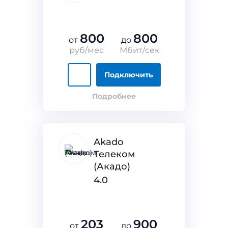
800
800
от
до
руб/мес
Мбит/сек
Подключить
Подробнее
Akado
Телеком
(Акадо)
4.0
203
900
от
до