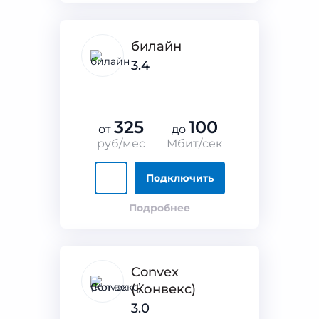
билайн
3.4
325
100
от
до
руб/мес
Мбит/сек
Подключить
Подробнее
Convex
(Конвекс)
3.0