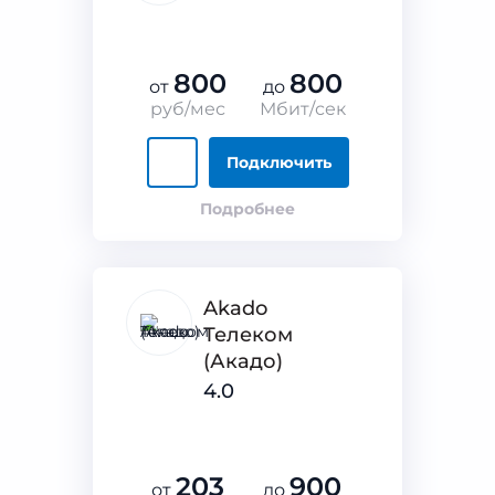
800
800
от
до
руб/мес
Мбит/сек
Подключить
Подробнее
Akado
Телеком
(Акадо)
4.0
203
900
от
до