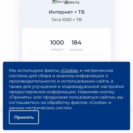
Дом.ru
Интернет + ТВ
Гига 1000 + ТВ
1000
184
мбит/с
канала
Мы используем файлы
«Cookie»
и метрические
1 750
системы для сбора и анализа информации о
900
Подключить
производительности и использовании сайта, а
₽/МЕС
также для улучшения и индивидуальной настройки
Подробнее
предоставления информации. Нажимая кнопку
«Принять» или продолжая пользоваться сайтом, вы
соглашаетесь на обработку файлов «Cookie» и
данных метрических систем.
Принять
билайн
Помощь
Подключить
Найти тариф
Интернет