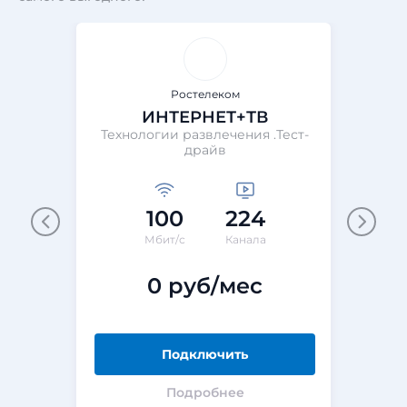
Ростелеком
ИНТЕРНЕТ+ТВ
Технологии развлечения .Тест-
Те
драйв
100
224
М
Мбит/с
Канала
0 руб/мес
Подключить
Подробнее