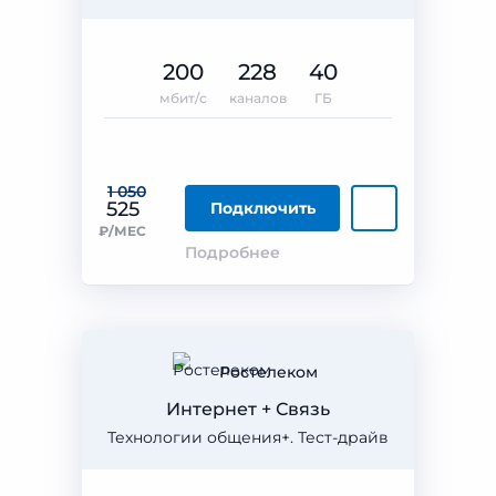
200
228
40
мбит/с
каналов
ГБ
1 050
525
Подключить
₽/МЕС
Подробнее
Ростелеком
Интернет + Связь
Технологии общения+. Тест-драйв