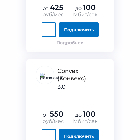
425
100
от
до
руб/мес
Мбит/сек
Подключить
Подробнее
Convex
(Конвекс)
3.0
550
100
от
до
руб/мес
Мбит/сек
Подключить