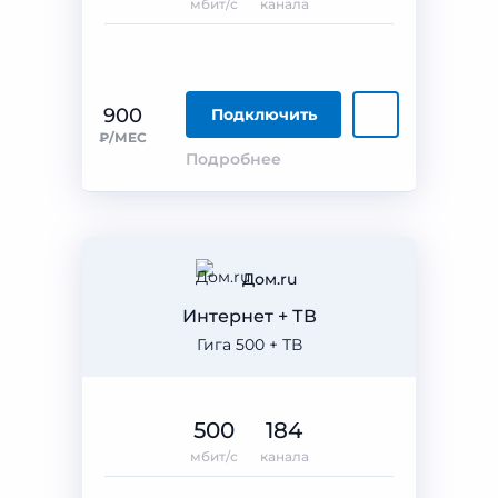
мбит/с
канала
900
Подключить
₽/МЕС
Подробнее
Дом.ru
Интернет + ТВ
Гига 500 + ТВ
500
184
мбит/с
канала