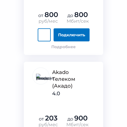
800
800
от
до
руб/мес
Мбит/сек
Подключить
Подробнее
Akado
Телеком
(Акадо)
4.0
203
900
от
до
руб/мес
Мбит/сек