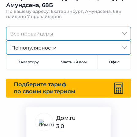
Амундсена, 68Б
По вашему адресу: Екатеринбург, Амундсена, 68Б
найдено
7 провайдеров
По популярности
В квартиру
Частный дом
Офис
Подберите тариф
по своим критериям
Дом.ru
3.0