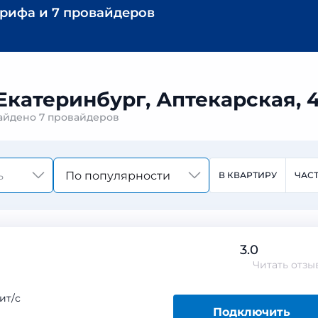
арифа
и
7 провайдеров
Екатеринбург, Аптекарская, 
найдено
7 провайдеров
По популярности
В КВАРТИРУ
ЧАС
3.0
Читать
отзы
ит/с
Подключить