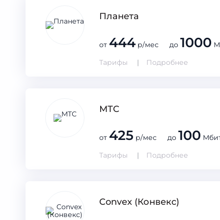
Планета
444
1000
от
р/мес до
М
Тарифы
Подробнее
МТС
425
100
от
р/мес до
Мбит
Тарифы
Подробнее
Convex (Конвекс)