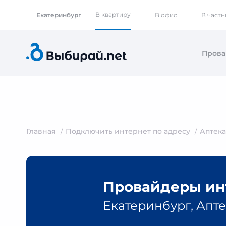
В квартиру
Екатеринбург
В офис
В част
Пров
Главная
Подключить интернет по адресу
Аптека
Провайдеры инт
Екатеринбург, Апте