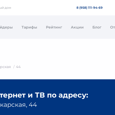
ный дом
8 (958) 111-94-69
айдеры
Тарифы
Рейтинг
Акции
Блог
О
рская
44
ернет и ТВ по адресу:
карская, 44