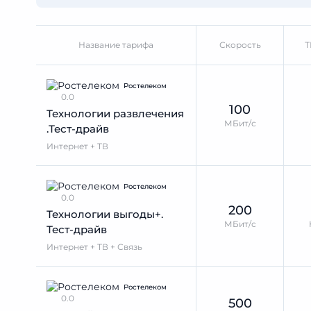
Название тарифа
Скорость
Т
Ростелеком
0.0
100
Технологии развлечения
МБит/с
.Тест-драйв
Интернет + ТВ
Ростелеком
0.0
200
Технологии выгоды+.
МБит/с
Тест-драйв
Интернет + ТВ + Связь
Ростелеком
0.0
500