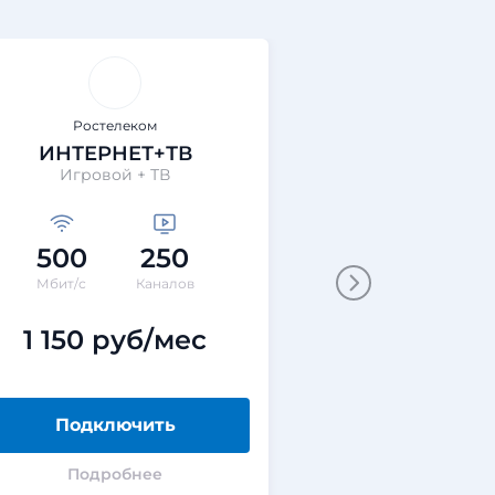
Ростелеком
Ростеле
ИНТЕРНЕТ+ТВ
ИНТЕРНЕТ+
Игровой + ТВ
Технологии выгод
500
250
200
40
Мбит/с
Каналов
Мбит/с
ГБ
1 150 руб/мес
0 руб
Подключить
Подклю
Подробнее
Подроб