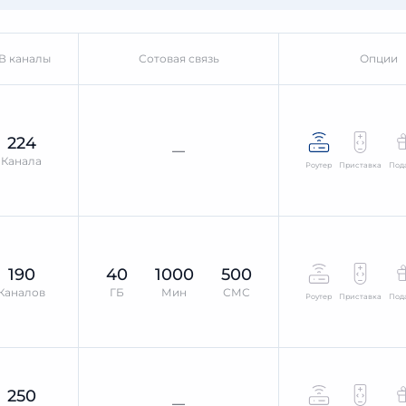
В каналы
Сотовая связь
Опции
224
—
Канала
Роутер
Приставка
Под
190
40
1000
500
Каналов
ГБ
Мин
СМС
Роутер
Приставка
Под
250
—