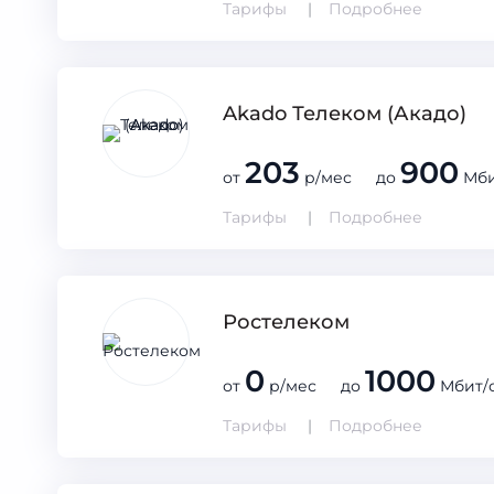
Тарифы
Подробнее
Akado Телеком (Акадо)
203
900
от
р/мес до
Мби
Тарифы
Подробнее
Ростелеком
0
1000
от
р/мес до
Мбит/
Тарифы
Подробнее