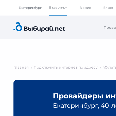
В квартиру
Екатеринбург
В офис
В част
Пров
Главная
Подключить интернет по адресу
40-лет
Провайдеры инт
Екатеринбург, 40-л