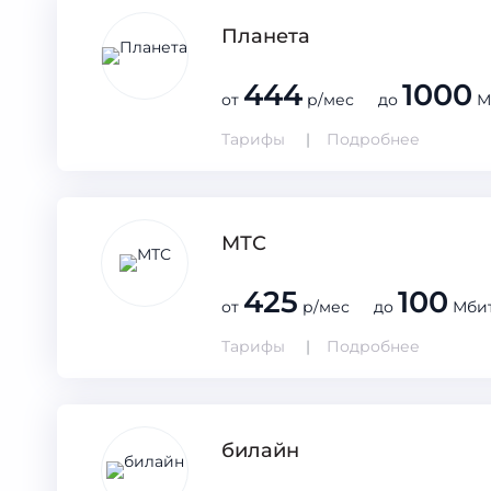
Планета
444
1000
от
р/мес до
М
Тарифы
Подробнее
МТС
425
100
от
р/мес до
Мбит
Тарифы
Подробнее
билайн