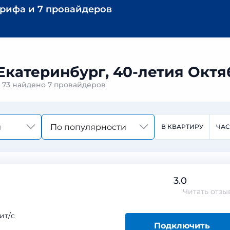
арифа
и
7 провайдеров
Екатеринбург, 40-летия Октя
, 73 найдено
7 провайдеров
По популярности
В КВАРТИРУ
ЧА
3.0
Читать
отзы
ит/с
Подключить