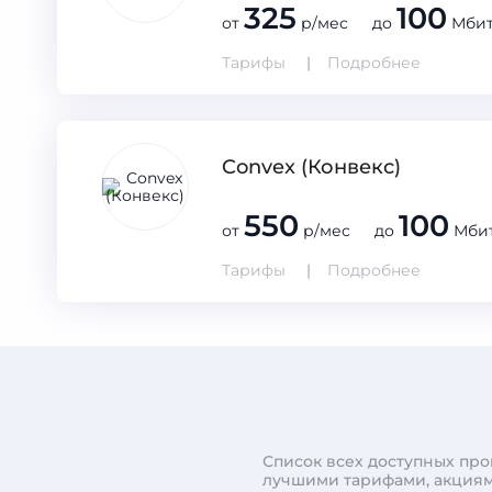
325
100
от
р/мес до
Мбит
Тарифы
Подробнее
Convex (Конвекс)
550
100
от
р/мес до
Мбит
Тарифы
Подробнее
Список всех доступных про
лучшими тарифами, акциям