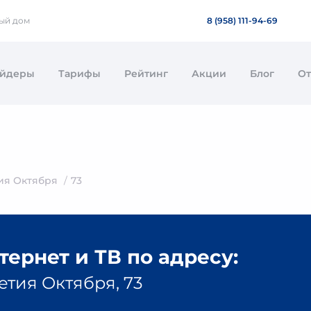
ный дом
8 (958) 111-94-69
айдеры
Тарифы
Рейтинг
Акции
Блог
О
ия Октября
73
ернет и ТВ по адресу:
етия Октября, 73