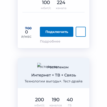
100
224
мбит/с
канала
700
0
Подключить
₽/МЕС
Подробнее
Ростелеком
Интернет + ТВ + Связь
Технологии выгоды+. Тест-драйв
200
190
40
мбит/с
каналов
ГБ