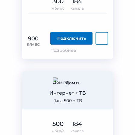
300
184
мбит/с
канала
900
Подключить
₽/МЕС
Подробнее
Дом.ru
Интернет + ТВ
Гига 500 + ТВ
500
184
мбит/с
канала