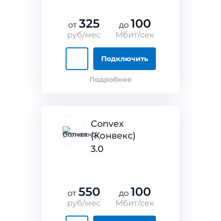
325
100
от
до
руб/мес
Мбит/сек
Подключить
Подробнее
Convex
(Конвекс)
3.0
550
100
от
до
руб/мес
Мбит/сек