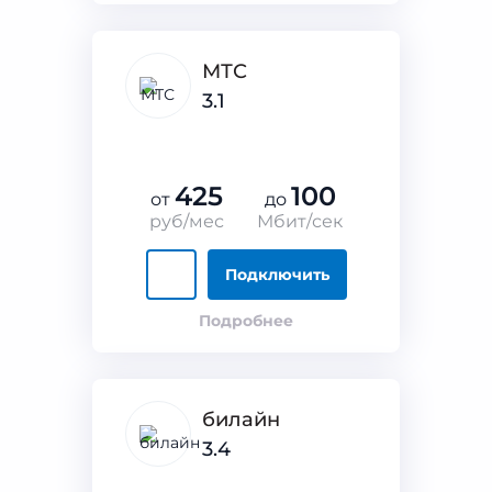
МТС
3.1
425
100
от
до
руб/мес
Мбит/сек
Подключить
Подробнее
билайн
3.4