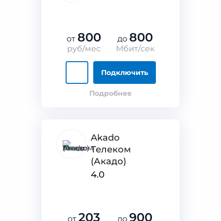
800
800
от
до
руб/мес
Мбит/сек
Подключить
Подробнее
Akado
Телеком
(Акадо)
4.0
203
900
от
до