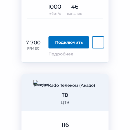
1000
46
мбит/с
каналов
7 700
Подключить
₽/МЕС
Подробнее
Akado Телеком (Акадо)
ТВ
ЦТВ
116