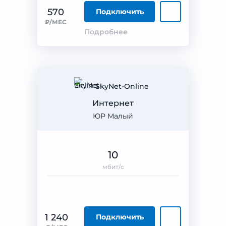
570
Подключить
₽/МЕС
Подробнее
SkyNet-Online
Интернет
ЮР Малый
10
мбит/с
1 240
Подключить