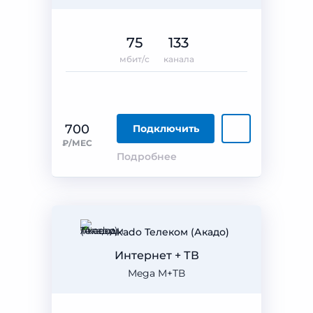
75
133
мбит/с
канала
700
Подключить
₽/МЕС
Подробнее
Akado Телеком (Акадо)
Интернет + ТВ
Mega M+ТВ