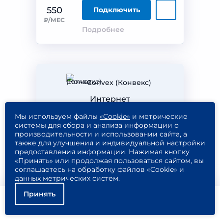
550
Подключить
₽/МЕС
Подробнее
Convex (Конвекс)
Интернет
Mega M
Мы используем файлы
«Cookie»
и метрические
системы для сбора и анализа информации о
производительности и использовании сайта, а
также для улучшения и индивидуальной настройки
100
предоставления информации. Нажимая кнопку
«Принять» или продолжая пользоваться сайтом, вы
мбит/с
соглашаетесь на обработку файлов «Cookie» и
данных метрических систем.
Принять
650
Подключить
Помощь
Подключить
Найти тариф
₽/МЕС