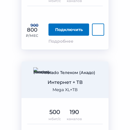
мбит/с
каналов
900
800
Подключить
₽/МЕС
Подробнее
Akado Телеком (Акадо)
Интернет + ТВ
Mega XL+ТВ
500
190
мбит/с
каналов