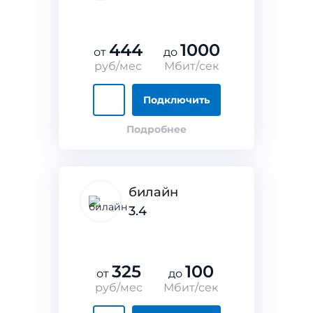
444
1000
от
до
руб/мес
Мбит/сек
Подключить
Подробнее
билайн
3.4
325
100
от
до
руб/мес
Мбит/сек