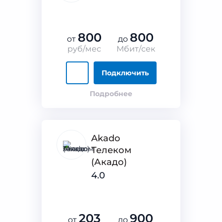
800
800
от
до
руб/мес
Мбит/сек
Подключить
Подробнее
Akado
Телеком
(Акадо)
4.0
203
900
от
до