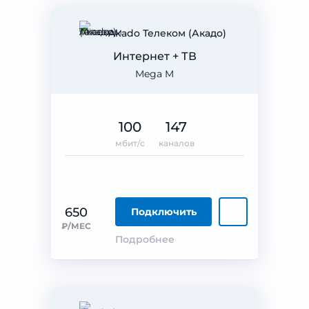
Akado Телеком (Акадо)
Интернет + ТВ
Mega M
100
147
мбит/с
каналов
650
Подключить
₽/МЕС
Подробнее