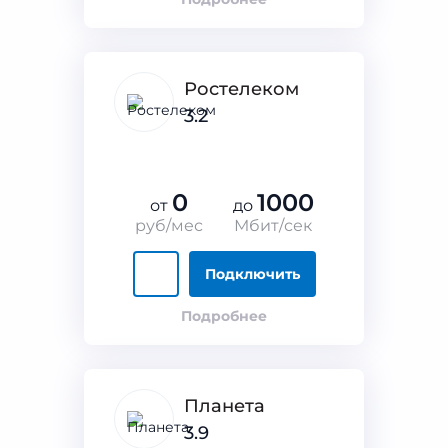
Ростелеком
3.2
0
1000
от
до
руб/мес
Мбит/сек
Подключить
Подробнее
Планета
3.9