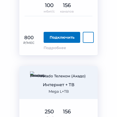
100
156
мбит/с
каналов
800
Подключить
₽/МЕС
Подробнее
Akado Телеком (Акадо)
Интернет + ТВ
Mega L+ТВ
250
156