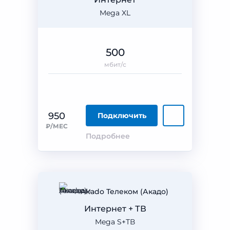
Mega XL
500
мбит/с
950
Подключить
₽/МЕС
Подробнее
Akado Телеком (Акадо)
Интернет + ТВ
Mega S+ТВ