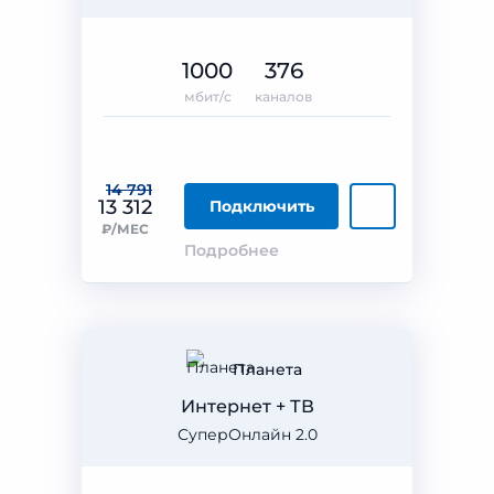
1000
376
мбит/с
каналов
14 791
13 312
Подключить
₽/МЕС
Подробнее
Планета
Интернет + ТВ
СуперОнлайн 2.0