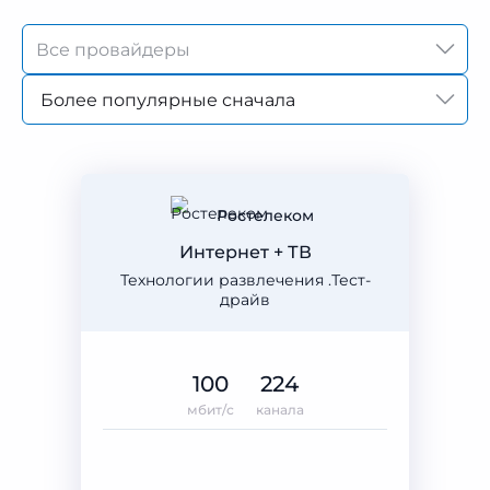
Более популярные сначала
Ростелеком
Интернет + ТВ
Технологии развлечения .Тест-
драйв
100
224
мбит/с
канала