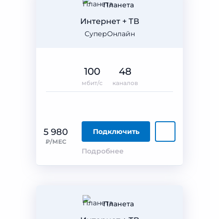
Планета
Интернет + ТВ
СуперОнлайн
100
48
мбит/с
каналов
5 980
Подключить
₽/МЕС
Подробнее
Планета